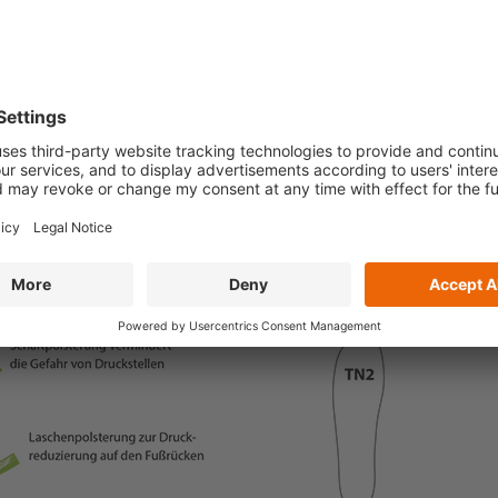
nen Gehfunktion
), z. B. bei Lähmungen mit spastischer Komponente
hens), z. B. bei schwerer Schädigung der Bänder des
der postoperativen Behandlung oder bei
zw. bei der infantilen Zerebralparese) als