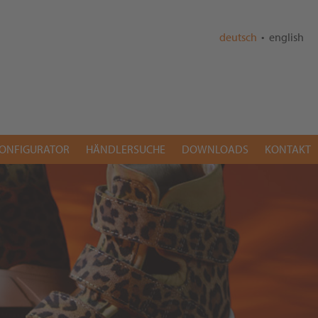
deutsch
•
english
KONFIGURATOR
HÄNDLERSUCHE
DOWNLOADS
KONTAKT