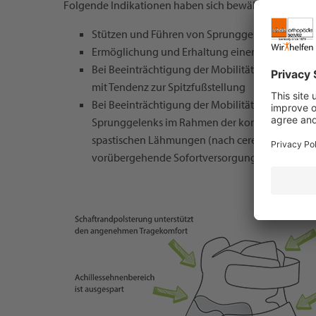
Folgende Indikationen haben sich bewährt:
Stützen und Führen von Sprunggelenken
Ermöglichung und Erhaltung einer angemesse
Bei Beeinträchtigung der Mobilität (des Gehens
mit Tendenz zur Spitzfußstellung
Bei Beeinträchtigung der Mobilität (hier des Ge
Sprunggelenks im Rahmen der konservativen o
spastischen Lähmungen (nach cerebralem Insult b
vorübergehende Sofortversorgung